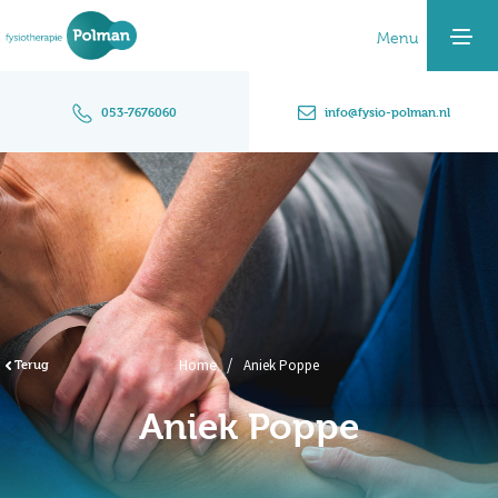
Home
053-7676060
info@fysio-polman.nl
Pijnklachten
Specialisaties
De praktijk
Contact
Home
Terug
Aniek Poppe
Maak afspraak
Aniek Poppe