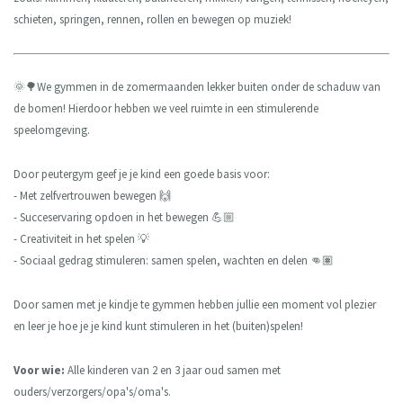
schieten, springen, rennen, rollen en bewegen op muziek!
Maak afspraak
🌞🌳We gymmen in de zomermaanden lekker buiten onder de schaduw van
de bomen! Hierdoor hebben we veel ruimte in een stimulerende
speelomgeving.
Door peutergym geef je je kind een goede basis voor:
- Met zelfvertrouwen bewegen 🙌
- Succeservaring opdoen in het bewegen 💪🏼
- Creativiteit in het spelen 💡
- Sociaal gedrag stimuleren: samen spelen, wachten en delen 👊🏽
Door samen met je kindje te gymmen hebben jullie een moment vol plezier
en leer je hoe je je kind kunt stimuleren in het (buiten)spelen!
Voor wie:
Alle kinderen van 2 en 3 jaar oud samen met
ouders/verzorgers/opa's/oma's.