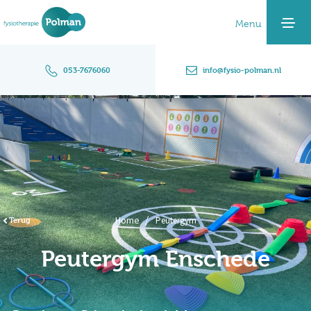
Home
053-7676060
info@fysio-polman.nl
Pijnklachten
Specialisaties
Specialisaties
Fysiotherapie
Home
Terug
Peutergym
Manuele therapie
Peutergym Enschede
Psychosomatische fysiotherapie
Kinderfysiotherapie