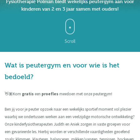
Fysiotherapie Polman biedt wekelijks peutergym aan voor
kinderen van 2 en 3 jaar samen met ouders!
Oedeemtherapie
Overige expertises
Scroll
Echografie
Dry needling
Wat is peutergym en voor wie is het
Inloopspreekuur
bedoeld?
Hoofdpijnspreekuur
👋🏽Kom
gratis
een
proefles
meedoen met onze peutergym!
Peutergym
Ben jij voor je peuter opzoek naar een wekelijks sportief moment vol plezier
waarbij we ondertussen werken aan een veelzijdige motorische ontwikkeling?
De praktijk
Onze kinderfysiotherapeuten Judith en Aniek zorgen in vaste groepen voor
een gevarieerde les. Hierbij worden er verschillende vaardigheden geoefend
Contact
zoals: klimmen, klauteren, balanceren, mikken/vangen, tennissen, hockeyen,