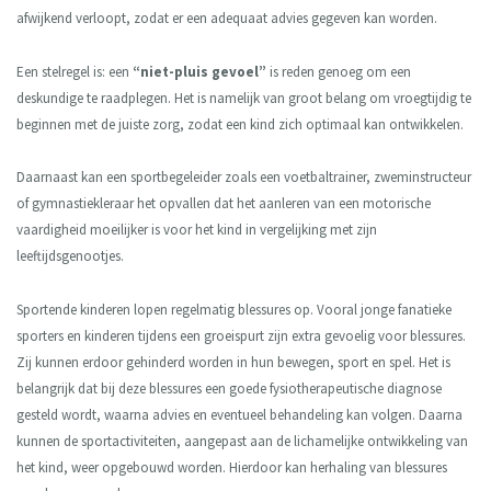
afwijkend verloopt, zodat er een adequaat advies gegeven kan worden.
Een stelregel is: een
“niet-pluis gevoel”
is reden genoeg om een
deskundige te raadplegen. Het is namelijk van groot belang om vroegtijdig te
beginnen met de juiste zorg, zodat een kind zich optimaal kan ontwikkelen.
Daarnaast kan een sportbegeleider zoals een voetbaltrainer, zweminstructeur
of gymnastiekleraar het opvallen dat het aanleren van een motorische
vaardigheid moeilijker is voor het kind in vergelijking met zijn
leeftijdsgenootjes.
Sportende kinderen lopen regelmatig blessures op. Vooral jonge fanatieke
sporters en kinderen tijdens een groeispurt zijn extra gevoelig voor blessures.
Zij kunnen erdoor gehinderd worden in hun bewegen, sport en spel. Het is
belangrijk dat bij deze blessures een goede fysiotherapeutische diagnose
gesteld wordt, waarna advies en eventueel behandeling kan volgen. Daarna
kunnen de sportactiviteiten, aangepast aan de lichamelijke ontwikkeling van
het kind, weer opgebouwd worden. Hierdoor kan herhaling van blessures