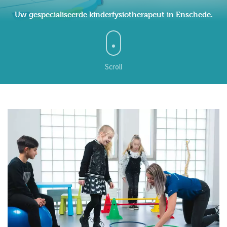
Uw gespecialiseerde kinderfysiotherapeut in Enschede.
Oedeemtherapie
Overige expertises
Scroll
Echografie
Dry needling
Inloopspreekuur
Hoofdpijnspreekuur
Peutergym
De praktijk
Contact